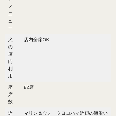
メ
ニ
ュ
ー
犬
店内全席OK
の
店
内
利
用
座
82席
席
数
近
マリン＆ウォークヨコハマ近辺の海沿い