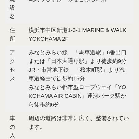
設
名
住
横浜市中区新港1-3-1 MARINE & WALK
所
YOKOHAMA 2F
ア
みなとみらい線 「馬車道駅」6番出口
ク
または「日本大通り駅」より徒歩約9分
セ
JR・市営地下鉄 「桜木町駅」より汽
ス
車道経由で徒歩約15分
みなとみらい都市型ロープウェイ「YO
KOHAMA AIR CABIN」運河パーク駅か
ら徒歩約6分
車
周辺の道路は非常に広く、整備されてい
の
ます。
入