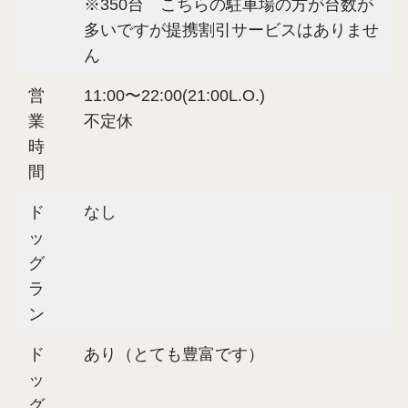
※350台 こちらの駐車場の方が台数が
多いですが提携割引サービスはありませ
ん
営
11:00〜22:00(21:00L.O.)
業
不定休
時
間
ド
なし
ッ
グ
ラ
ン
ド
あり（とても豊富です）
ッ
グ