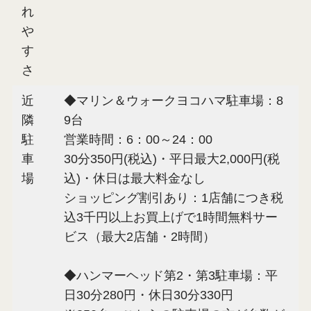
れ
や
す
さ
近
◆マリン＆ウォークヨコハマ駐車場：8
隣
9台
駐
営業時間：6：00～24：00
車
30分350円(税込)・平日最大2,000円(税
場
込)・休日は最大料金なし
ショッピング割引あり：1店舗につき税
込3千円以上お買上げで1時間無料サー
ビス（最大2店舗・2時間）
◆ハンマーヘッド第2・第3駐車場：平
日30分280円・休日30分330円