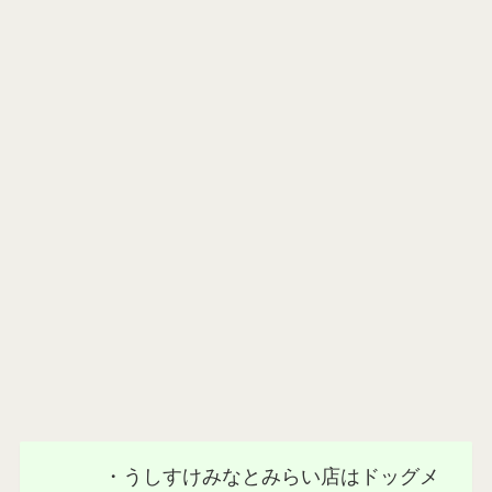
焼肉わんプレートは４種のお肉が20gずつセッ
トになっています。もちろん単品でも注文でき
ます >>
・うしすけみなとみらい店はドッグメ