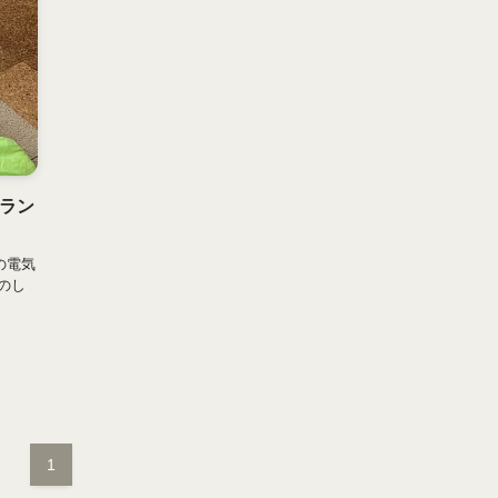
ラン
の電気
のし
1