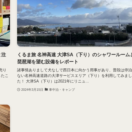
と注
くるま旅 名神高速 大津SA（下り）のシャワールーム
琵琶湖を望む設備をレポート
売り
諸事情ありまして犬なしで西日本に向かう用事があり、普段は停泊
したこ
ない名神高速道路の大津サービスエリア（下り）を利用してみまし
た！ 大津SA（下り）は2021年にリニュ...
2024年3月15日
車中泊・キャンプ