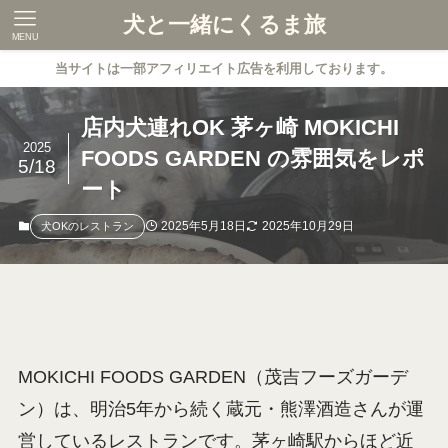
犬と一緒にくるま旅
MENU
当サイトは一部アフィリエイト広告を利用しております。
店内犬連れOK 茅ヶ崎 MOKICHI
2025
FOODS GARDEN の雰囲気をレポ
5/18
ート
2025年5月18日
2025年10月29日
犬OKのレストラン
MOKICHI FOODS GARDEN（茂吉フーズガーデ
ン）は、明治5年から続く蔵元・熊澤酒造さんが運
営しているレストランです。茅ヶ崎駅からほど近