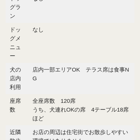
グラ
ン
ドッ
なし
グメ
ニュ
ー
犬の
店内一部エリアOK テラス席は食事N
店内
G
利用
座席
全座席数 120席
数
うち、犬連れOKの席 4テーブル18席
ほど
近隣
お店の周辺は住宅街でお散歩しやすい