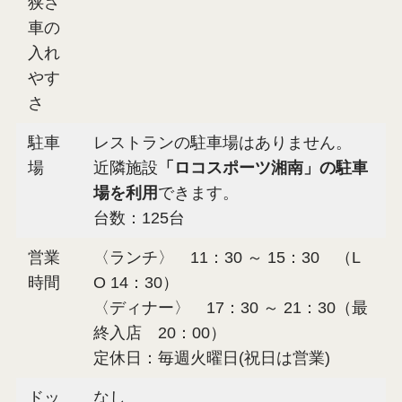
狭さ
車の
入れ
やす
さ
駐車
レストランの駐車場はありません。
場
近隣施設
「ロコスポーツ湘南」の駐車
場を利用
できます。
台数：125台
営業
〈ランチ〉 11：30 ～ 15：30 （L
時間
O 14：30）
〈ディナー〉 17：30 ～ 21：30（最
終入店 20：00）
定休日：毎週火曜日(祝日は営業)
ドッ
なし