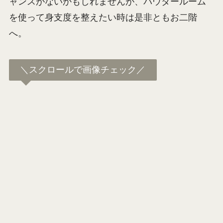
あわせて読みたい
高速サービスエリアのシャワール
ーム、実際に使ってみたら
「プレミアムトイレ」はサービスエリアの2階
にあ
ります。1階にあるトイレも十分綺麗で充実してい
るので、通常の休憩ならわざわざ2階に足を運ぶチ
ャンスがないかもしれませんが、パウダールーム
を使って身支度を整えたい時は是非ともお二階
へ。
＼スクロールで画像チェック／