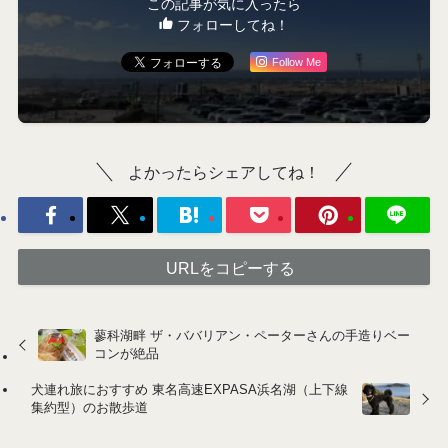
サービスエリア・道の駅
犬OKの観光地
絶景ポイント
サービスエリア
新東名高速
犬連れ
犬連れ旅
静岡
駿河湾
この記事が気に入ったら
フォローしてね！
Follow Me