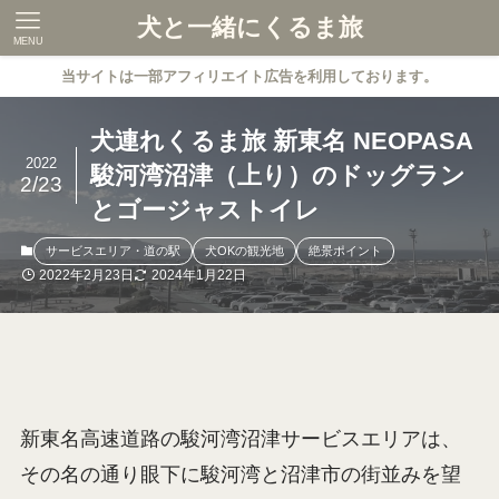
犬と一緒にくるま旅
MENU
当サイトは一部アフィリエイト広告を利用しております。
犬連れくるま旅 新東名 NEOPASA
2022
駿河湾沼津（上り）のドッグラン
2/23
とゴージャストイレ
サービスエリア・道の駅
犬OKの観光地
絶景ポイント
2022年2月23日
2024年1月22日
新東名高速道路の駿河湾沼津サービスエリアは、
その名の通り眼下に駿河湾と沼津市の街並みを望