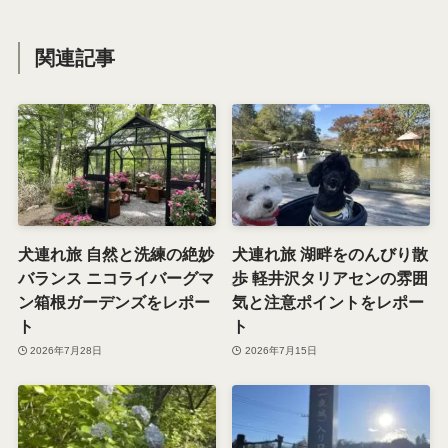
よかったらシェアしてね！
URLをコピーする
蓼科湖畔 ザ・ババリアン・ペーターさんの手造りベー
コンが絶品
犬連れ旅におすすめ 東名高速EXPASA浜名湖（上下線
集約型）のお散歩道
関連記事