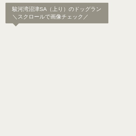
で全犬種用ドッグランの一部を仕切る形で小型犬
専用スペースがあります。また、ワン専用の水飲
み場、うんちゴミ箱やおしっこトイレが用意され
ています。
人工芝が整備された綺麗なドッグランなので、足
の汚れや土埃が気になる犬種の子にもおすすめで
す。
駿河湾沼津SA（上り）のドッグラン
＼スクロールで画像チェック／