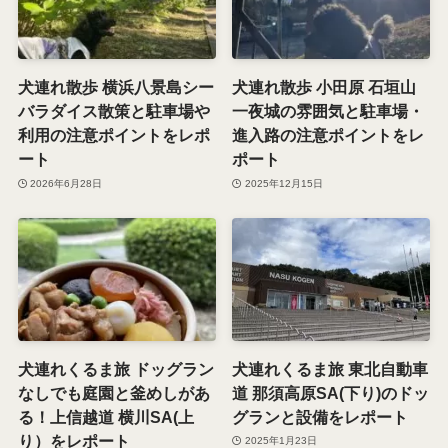
犬連れ旅 自然と洗練の絶妙
犬連れ旅 湖畔をのんびり散
バランス ニコライバーグマ
歩 軽井沢タリアセンの雰囲
ン箱根ガーデンズをレポー
気と注意ポイントをレポー
ト
ト
2026年7月28日
2026年7月15日
犬連れ散歩 横浜八景島シー
犬連れ散歩 小田原 石垣山
バラダイス散策と駐車場や
一夜城の雰囲気と駐車場・
利用の注意ポイントをレポ
進入路の注意ポイントをレ
ート
ポート