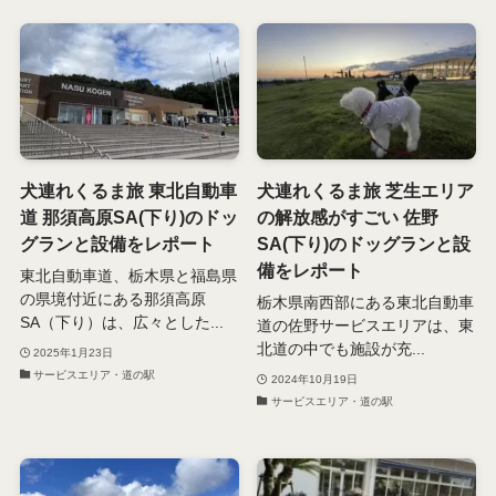
犬連れくるま旅 東北自動車
犬連れくるま旅 芝生エリア
道 那須高原SA(下り)のドッ
の解放感がすごい 佐野
グランと設備をレポート
SA(下り)のドッグランと設
備をレポート
東北自動車道、栃木県と福島県
の県境付近にある那須高原
栃木県南西部にある東北自動車
SA（下り）は、広々とした...
道の佐野サービスエリアは、東
北道の中でも施設が充...
2025年1月23日
サービスエリア・道の駅
2024年10月19日
サービスエリア・道の駅