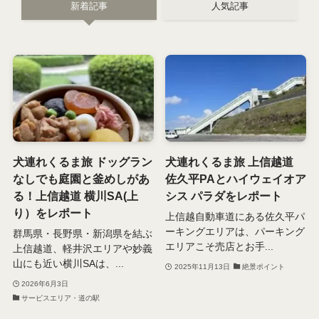
新着記事
人気記事
犬連れくるま旅 ドッグラン
犬連れくるま旅 上信越道
なしでも庭園と釜めしがあ
佐久平PAとハイウェイオア
る！上信越道 横川SA(上
シス パラダをレポート
り）をレポート
上信越自動車道にある佐久平パ
ーキングエリアは、パーキング
群馬県・長野県・新潟県を結ぶ
エリアこそ売店とお手...
上信越道、軽井沢エリアや妙義
山にも近い横川SAは、...
2025年11月13日
絶景ポイント
2026年6月3日
サービスエリア・道の駅