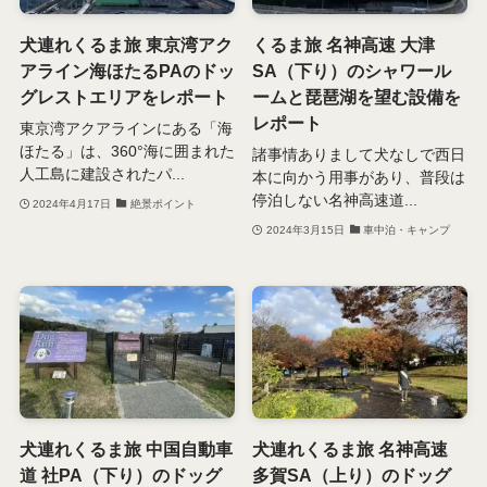
犬連れくるま旅 東京湾アク
くるま旅 名神高速 大津
アライン海ほたるPAのドッ
SA（下り）のシャワール
グレストエリアをレポート
ームと琵琶湖を望む設備を
レポート
東京湾アクアラインにある「海
ほたる」は、360°海に囲まれた
諸事情ありまして犬なしで西日
人工島に建設されたパ...
本に向かう用事があり、普段は
停泊しない名神高速道...
2024年4月17日
絶景ポイント
2024年3月15日
車中泊・キャンプ
犬連れくるま旅 中国自動車
犬連れくるま旅 名神高速
道 社PA（下り）のドッグ
多賀SA（上り）のドッグ