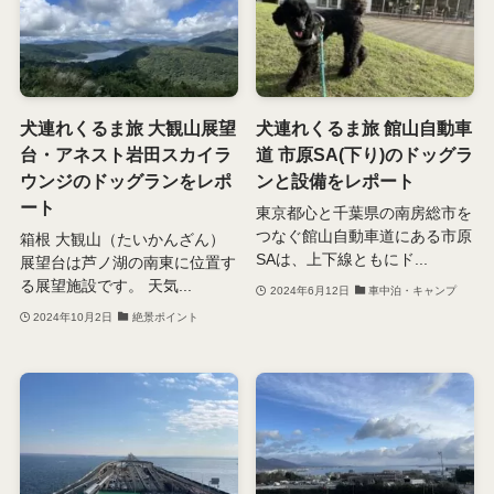
犬連れくるま旅 大観山展望
犬連れくるま旅 館山自動車
台・アネスト岩田スカイラ
道 市原SA(下り)のドッグラ
ウンジのドッグランをレポ
ンと設備をレポート
ート
東京都心と千葉県の南房総市を
つなぐ館山自動車道にある市原
箱根 大観山（たいかんざん）
SAは、上下線ともにド...
展望台は芦ノ湖の南東に位置す
る展望施設です。 天気...
2024年6月12日
車中泊・キャンプ
2024年10月2日
絶景ポイント