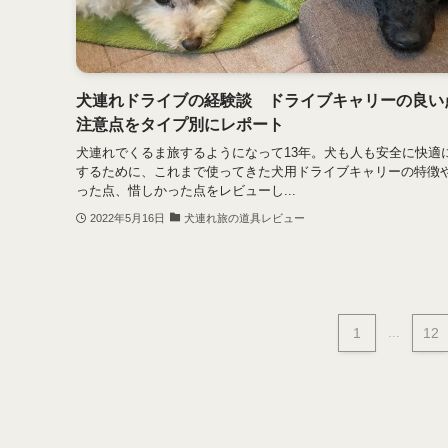
犬連れドライブの経験談 ドライブキャリーの良い
注意点をタイプ別にレポート
犬連れでくるま旅するようになって13年。犬も人も安全に快適
するために、これまで使ってきた犬用ドライブキャリーの特徴
った点、惜しかった点をレビューし...
2022年5月16日
犬連れ旅の道具レビュー
1
...
12