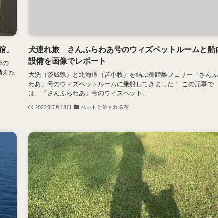
館」
犬連れ旅 さんふらわあ号のウィズペットルームと船
設備を画像でレポート
季の
備えた
大洗（茨城県）と北海道（苫小牧）を結ぶ長距離フェリー「さんふ
わあ」号のウィズペットルームに乗船してきました！ この記事で
は、「さんふらわあ」号のウィズペット...
2022年7月13日
ペットと泊まれる宿