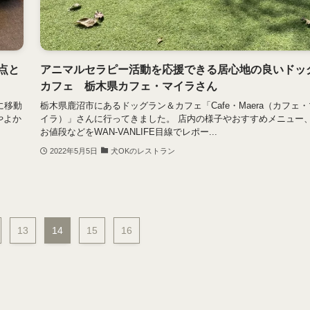
点と
アニマルセラピー活動を応援できる居心地の良いドッ
カフェ 栃木県カフェ・マイラさん
に移動
栃木県鹿沼市にあるドッグラン＆カフェ「Cafe・Maera（カフェ・
やよか
イラ）」さんに行ってきました。 店内の様子やおすすめメニュー
お値段などをWAN-VANLIFE目線でレポー...
2022年5月5日
犬OKのレストラン
13
14
15
16