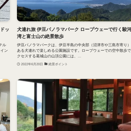
のドッ
犬連れ旅 伊豆パノラマパーク ロープウェーで行く駿
湾と富士山の絶景散歩
テル
伊豆パノラマパークは、伊豆半島の中央部（沼津市や三島市寄り）
ツイン
ある犬連れで楽しめる公園施設です。ロープウェーでの空中散歩で
クセスする葛城山の山頂公園には、...
2022年6月20日
絶景ポイント