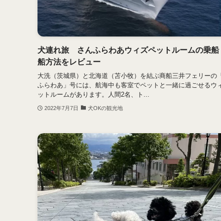
犬連れ旅 さんふらわあウィズペットルームの乗船
船方法をレビュー
大洗（茨城県）と北海道（苫小牧）を結ぶ商船三井フェリーの
ふらわあ」号には、航海中も客室でペットと一緒に過ごせるウ
ットルームがあります。人間2名、ト...
2022年7月7日
犬OKの観光地